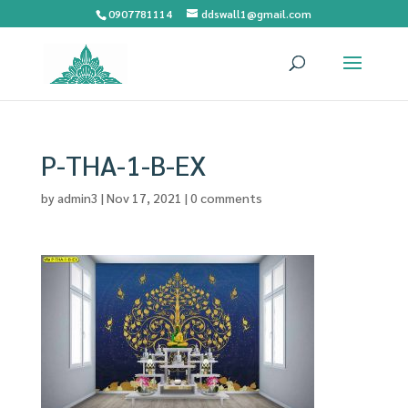
0907781114
ddswall1@gmail.com
P-THA-1-B-EX
by
admin3
|
Nov 17, 2021
|
0 comments