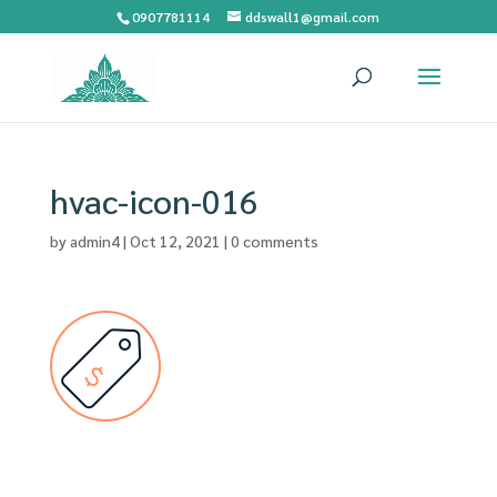
0907781114
ddswall1@gmail.com
hvac-icon-016
by
admin4
|
Oct 12, 2021
|
0 comments