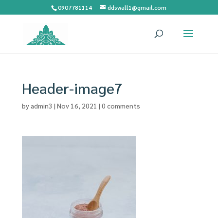
0907781114
ddswall1@gmail.com
Header-image7
by
admin3
|
Nov 16, 2021
|
0 comments