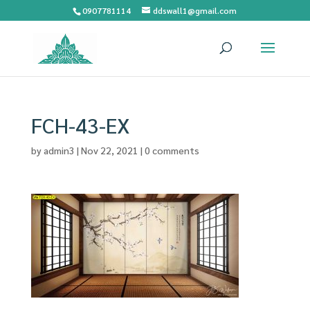
0907781114
ddswall1@gmail.com
FCH-43-EX
by
admin3
|
Nov 22, 2021
|
0 comments