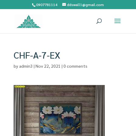
0907781114
ddswall1@gmail.com
CHF-A-7-EX
by
admin3
|
Nov 22, 2021
|
0 comments