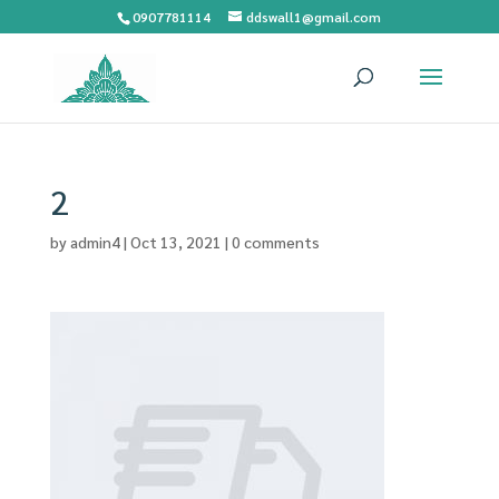
0907781114
ddswall1@gmail.com
2
by
admin4
|
Oct 13, 2021
|
0 comments