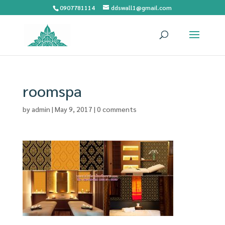
0907781114
ddswall1@gmail.com
roomspa
by
admin
|
May 9, 2017
|
0 comments