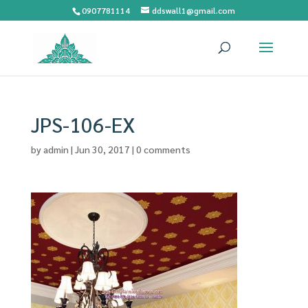
0907781114
ddswall1@gmail.com
JPS-106-EX
by
admin
|
Jun 30, 2017
|
0 comments