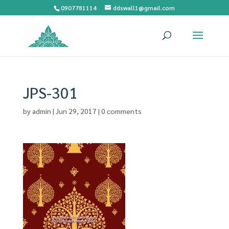
0907781114
ddswall1@gmail.com
JPS-301
by
admin
|
Jun 29, 2017
|
0 comments