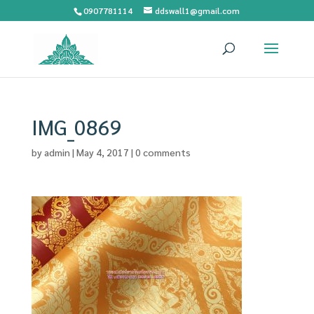
0907781114
ddswall1@gmail.com
IMG_0869
by
admin
|
May 4, 2017
|
0 comments