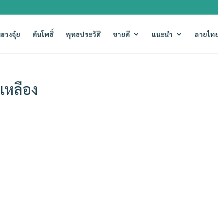
ฮวงจุ้ย
ต้นโพธิ์
พุทธประวัติ
ขายดี
แนะนำ
ลายไทย
เหลือง