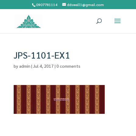
0907781114
ddswall1@gmail.com
JPS-1101-EX1
by
admin
|
Jul 4, 2017
|
0 comments