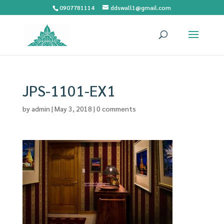
0907781114
ddswall1@gmail.com
JPS-1101-EX1
by
admin
|
May 3, 2018
|
0 comments