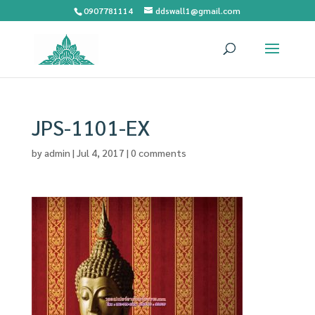
0907781114
ddswall1@gmail.com
JPS-1101-EX
by
admin
|
Jul 4, 2017
|
0 comments