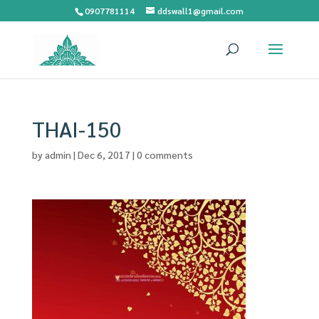
0907781114
ddswall1@gmail.com
THAI-150
by
admin
|
Dec 6, 2017
|
0 comments