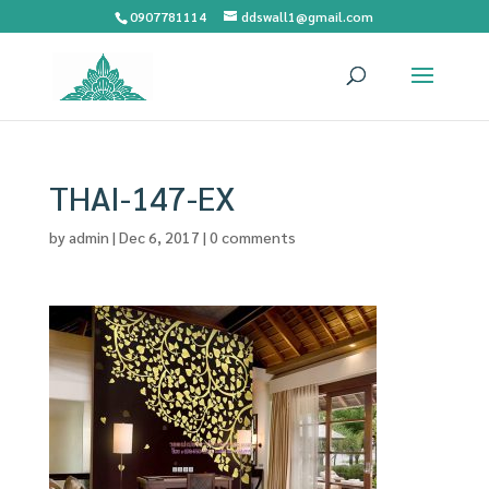
0907781114
ddswall1@gmail.com
THAI-147-EX
by
admin
|
Dec 6, 2017
|
0 comments