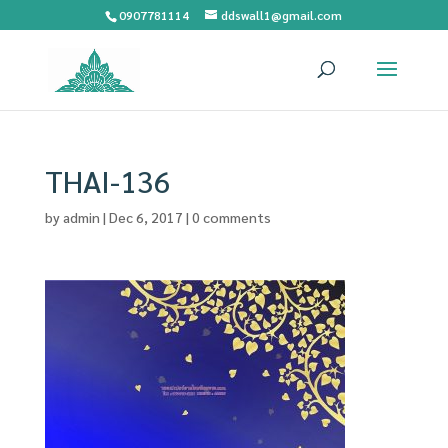
0907781114
ddswall1@gmail.com
THAI-136
by
admin
|
Dec 6, 2017
|
0 comments