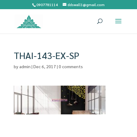
0907781114
ddswall1@gmail.com
THAI-143-EX-SP
by
admin
|
Dec 6, 2017
|
0 comments