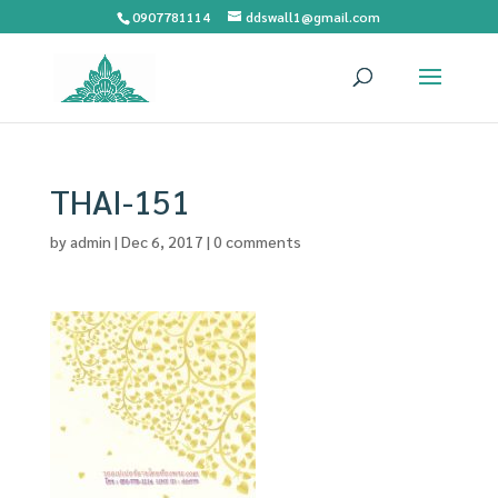
0907781114
ddswall1@gmail.com
THAI-151
by
admin
|
Dec 6, 2017
|
0 comments