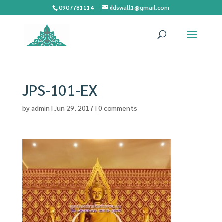
0907781114
ddswall1@gmail.com
JPS-101-EX
by
admin
|
Jun 29, 2017
|
0 comments