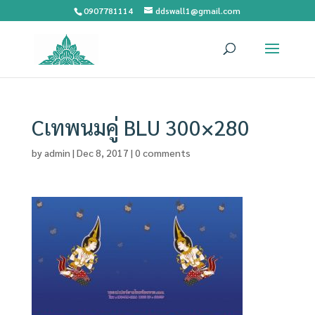
0907781114
ddswall1@gmail.com
Cเทพนมคู่ BLU 300×280
by
admin
|
Dec 8, 2017
|
0 comments