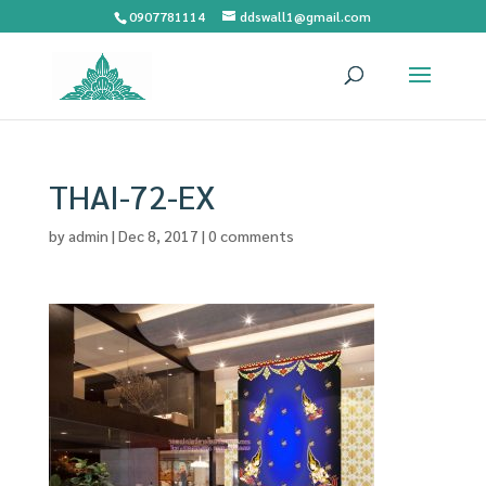
0907781114
ddswall1@gmail.com
THAI-72-EX
by
admin
|
Dec 8, 2017
|
0 comments