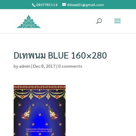
0907781114
ddswall1@gmail.com
Dเทพนม BLUE 160×280
by
admin
|
Dec 8, 2017
|
0 comments