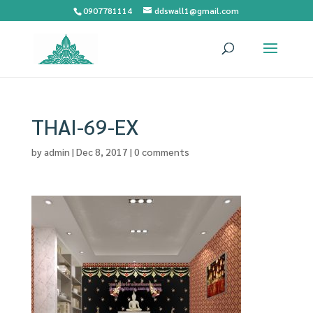
0907781114
ddswall1@gmail.com
THAI-69-EX
by
admin
|
Dec 8, 2017
|
0 comments