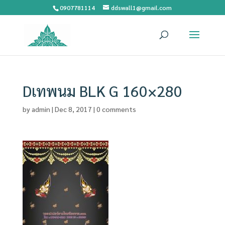
0907781114
ddswall1@gmail.com
Dเทพนม BLK G 160×280
by
admin
|
Dec 8, 2017
|
0 comments