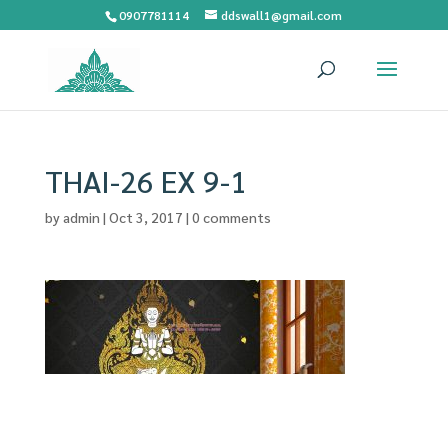
0907781114
ddswall1@gmail.com
THAI-26 EX 9-1
by
admin
|
Oct 3, 2017
|
0 comments