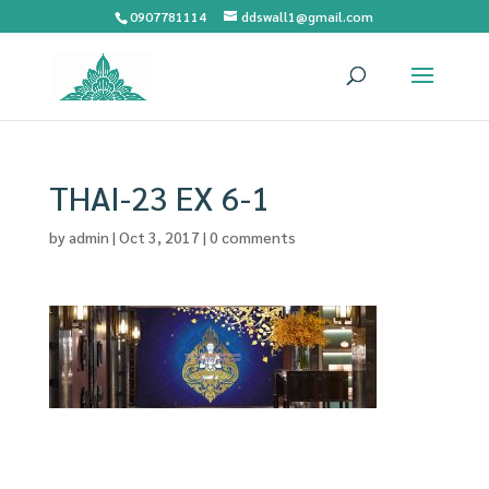
0907781114
ddswall1@gmail.com
THAI-23 EX 6-1
by
admin
|
Oct 3, 2017
|
0 comments