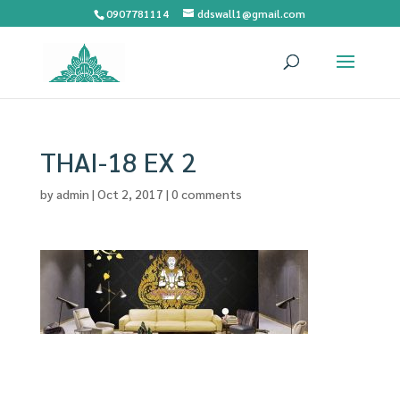
0907781114
ddswall1@gmail.com
THAI-18 EX 2
by
admin
|
Oct 2, 2017
|
0 comments