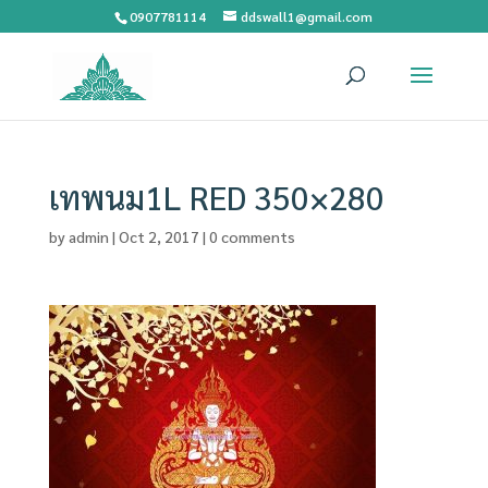
0907781114
ddswall1@gmail.com
เทพนม1L RED 350×280
by
admin
|
Oct 2, 2017
|
0 comments