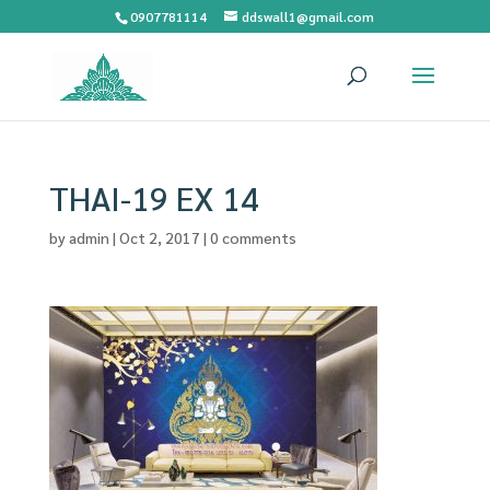
0907781114
ddswall1@gmail.com
THAI-19 EX 14
by
admin
|
Oct 2, 2017
|
0 comments