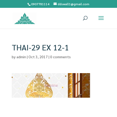
0907781114
ddswall1@gmail.com
THAI-29 EX 12-1
by
admin
|
Oct 3, 2017
|
0 comments