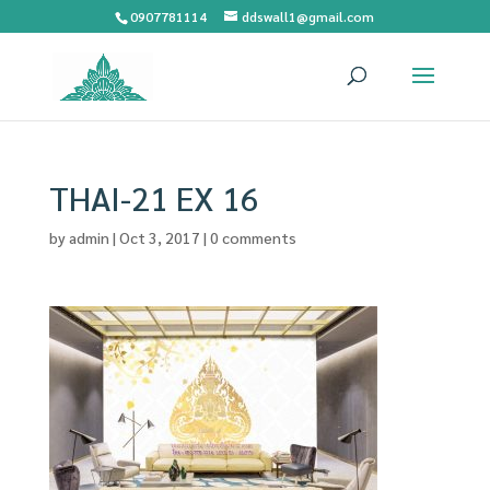
0907781114
ddswall1@gmail.com
THAI-21 EX 16
by
admin
|
Oct 3, 2017
|
0 comments