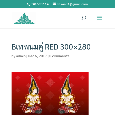
0907781114
ddswall1@gmail.com
Bเทพนมคู่ RED 300×280
by
admin
|
Dec 6, 2017
|
0 comments