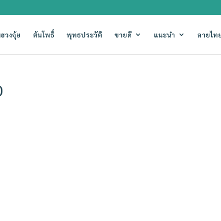
ฮวงจุ้ย
ต้นโพธิ์
พุทธประวัติ
ขายดี
แนะนำ
ลายไทย
0