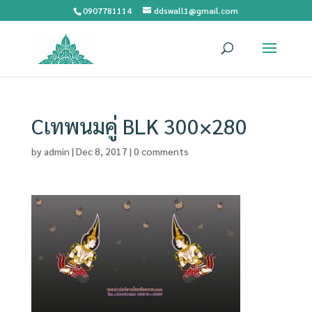
0907781114
ddswall1@gmail.com
Cเทพนมคู่ BLK 300×280
by
admin
|
Dec 8, 2017
|
0 comments