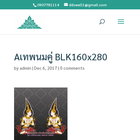
0907781114
ddswall1@gmail.com
Aเทพนมคู่ BLK160x280
by
admin
|
Dec 6, 2017
|
0 comments