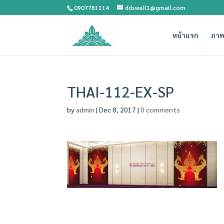
0907781114
ddswall1@gmail.com
หน้าแรก
ภาพ
THAI-112-EX-SP
by
admin
|
Dec 8, 2017
|
0 comments