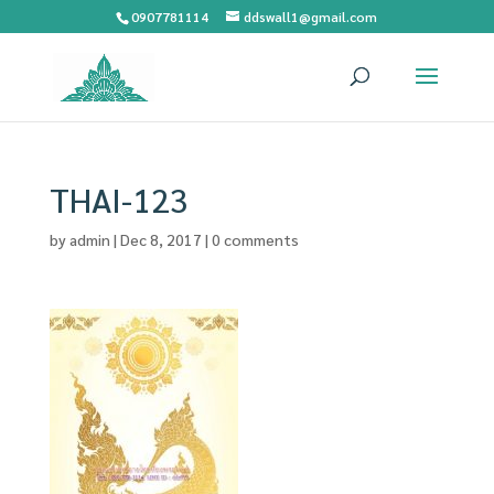
0907781114
ddswall1@gmail.com
THAI-123
by
admin
|
Dec 8, 2017
|
0 comments