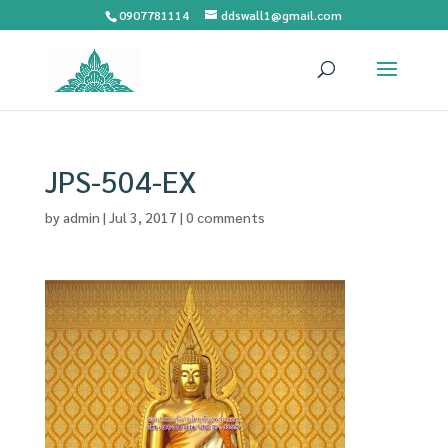
0907781114
ddswall1@gmail.com
JPS-504-EX
by
admin
|
Jul 3, 2017
|
0 comments