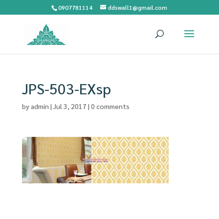
0907781114
ddswall1@gmail.com
JPS-503-EXsp
by
admin
|
Jul 3, 2017
|
0 comments