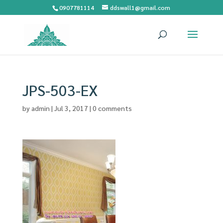
0907781114
ddswall1@gmail.com
JPS-503-EX
by
admin
|
Jul 3, 2017
|
0 comments