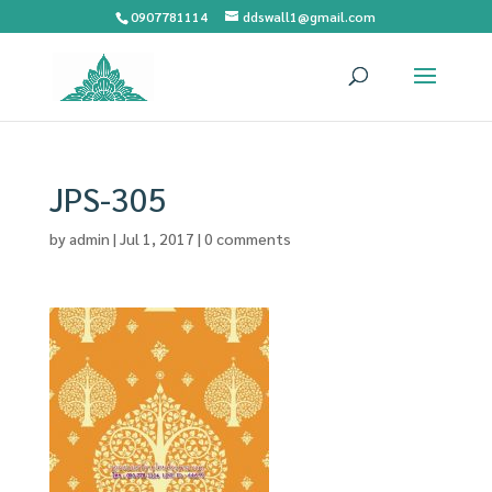
0907781114
ddswall1@gmail.com
JPS-305
by
admin
|
Jul 1, 2017
|
0 comments