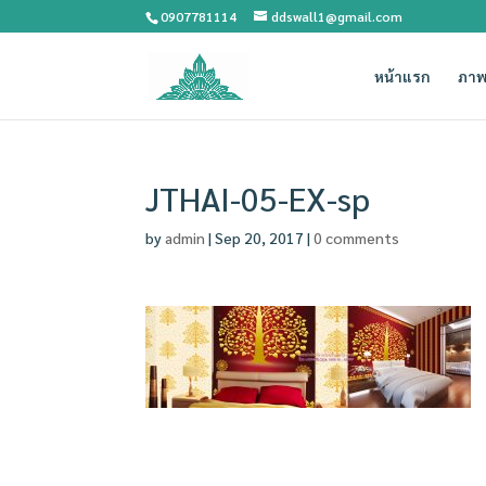
0907781114
ddswall1@gmail.com
หน้าแรก
ภาพ
JTHAI-05-EX-sp
by
admin
|
Sep 20, 2017
|
0 comments