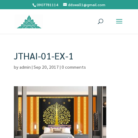
0907781114
ddswall1@gmail.com
JTHAI-01-EX-1
by
admin
|
Sep 20, 2017
|
0 comments