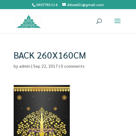
0907781114
ddswall1@gmail.com
BACK 260X160CM
by
admin
|
Sep 22, 2017
|
0 comments