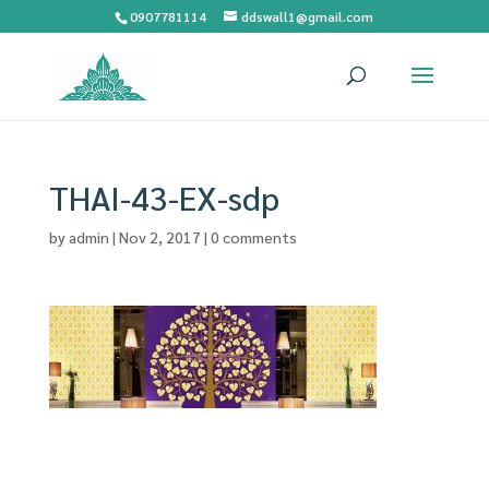
0907781114
ddswall1@gmail.com
THAI-43-EX-sdp
by
admin
|
Nov 2, 2017
|
0 comments