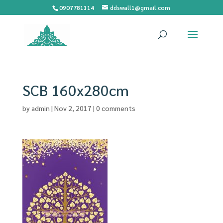
0907781114
ddswall1@gmail.com
SCB 160x280cm
by
admin
|
Nov 2, 2017
|
0 comments