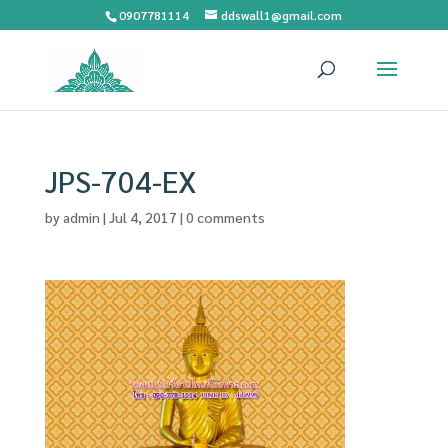
0907781114
ddswall1@gmail.com
JPS-704-EX
by
admin
|
Jul 4, 2017
|
0 comments