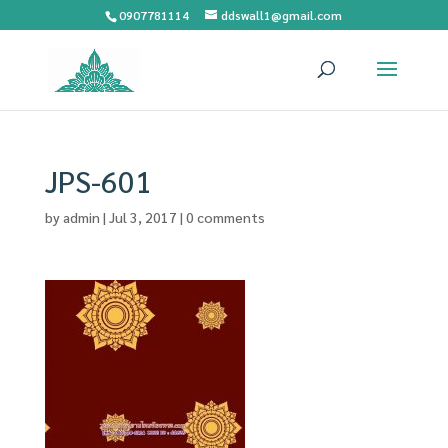
0907781114
ddswall1@gmail.com
JPS-601
by
admin
|
Jul 3, 2017
|
0 comments