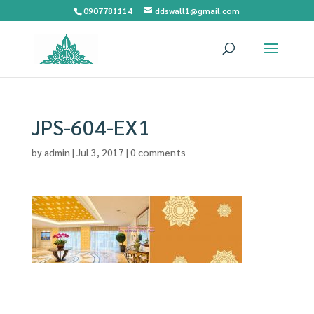
0907781114
ddswall1@gmail.com
JPS-604-EX1
by
admin
|
Jul 3, 2017
|
0 comments